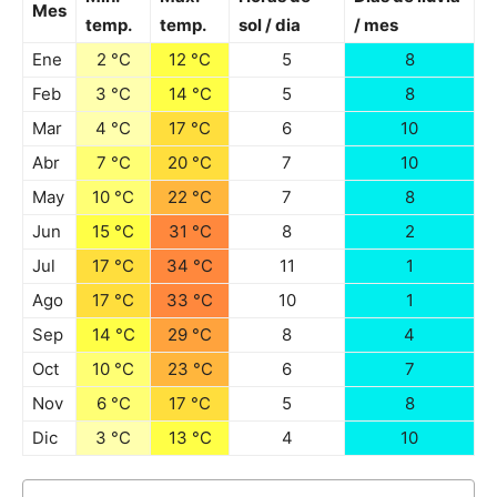
Mes
temp.
temp.
sol / dia
/ mes
Ene
2 °C
12 °C
5
8
Feb
3 °C
14 °C
5
8
Mar
4 °C
17 °C
6
10
Abr
7 °C
20 °C
7
10
May
10 °C
22 °C
7
8
Jun
15 °C
31 °C
8
2
Jul
17 °C
34 °C
11
1
Ago
17 °C
33 °C
10
1
Sep
14 °C
29 °C
8
4
Oct
10 °C
23 °C
6
7
Nov
6 °C
17 °C
5
8
Dic
3 °C
13 °C
4
10