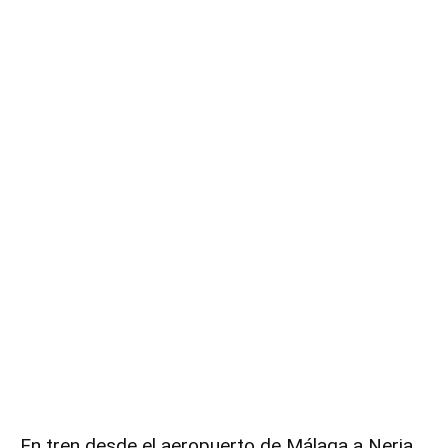
En tren desde el aeropuerto de Málaga a Nerja