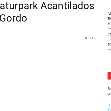
aturpark Acantilados
Ic
 Gordo
Te
Mo
im
be
14304
me
M
me
B
v
Z
Z