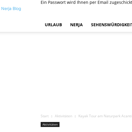
Ein Passwort wird Ihnen per Email zugeschickt
Nerja Blog
URLAUB
NERJA
SEHENSWÜRDIGKEI
Start
Aktivitäten
Kayak Tour am Naturpark Acanti
Aktivitäten