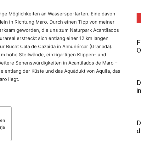
enge Möglichkeiten an Wassersportarten. Eine davon
deln in Richtung Maro. Durch einen Tipp von meiner
merksam geworden, die uns zum Naturpark Acantilados
rareal erstreckt sich entlang einer 12 km langen
F
zur Bucht Cala de Cazaida in Almuñércar (Granada).
O
 m hohe Steilwände, einzigartigen Klippen- und
Weitere Sehenswürdigkeiten in Acantilados de Maro –
e entlang der Küste und das Aquädukt von Aquila, das
ro liegt.
D
i
hen
D
rja
d