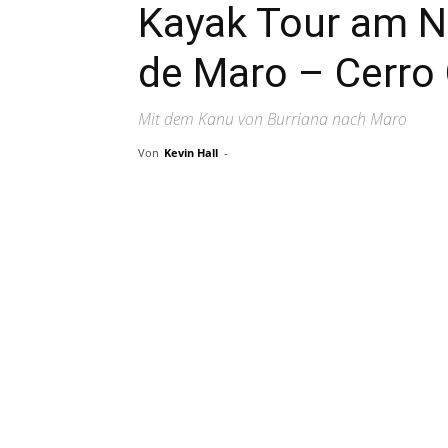
Kayak Tour am N
de Maro – Cerro
Mit dem Kanu von Burriana nach Maro
Von
Kevin Hall
-