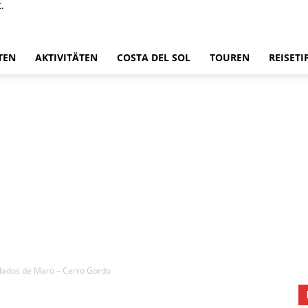
.
TEN
AKTIVITÄTEN
COSTA DEL SOL
TOUREN
REISETI
lados de Maro – Cerro Gordo