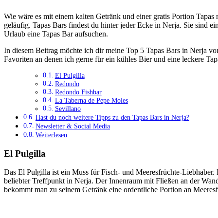
Wie wäre es mit einem kalten Getränk und einer gratis Portion Tapas n
geläufig. Tapas Bars findest du hinter jeder Ecke in Nerja. Sie sind ei
Urlaub eine Tapas Bar aufsuchen.
In diesem Beitrag möchte ich dir meine Top 5 Tapas Bars in Nerja vors
Favoriten an denen ich gerne für ein kühles Bier und eine leckere Ta
El Pulgilla
Redondo
Redondo Fishbar
La Taberna de Pepe Moles
Sevillano
Hast du noch weitere Tipps zu den Tapas Bars in Nerja?
Newsletter & Social Media
Weiterlesen
El Pulgilla
Das El Pulgilla ist ein Muss für Fisch- und Meeresfrüchte-Liebhaber. 
beliebter Treffpunkt in Nerja. Der Innenraum mit Fließen an der Wand 
bekommt man zu seinem Getränk eine ordentliche Portion an Meeresfr